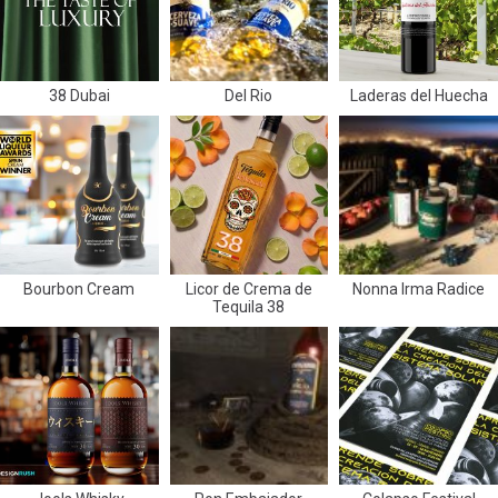
38 Dubai
Del Rio
Laderas del Huecha
Bourbon Cream
Licor de Crema de
Nonna Irma Radice
Tequila 38