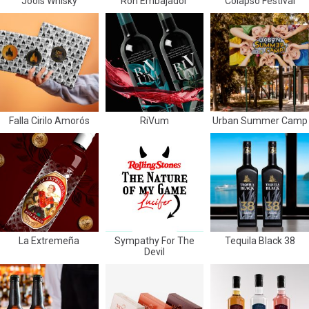
Jools Whisky
Ron Embajador
Colapso Festival
Falla Cirilo Amorós
RiVum
Urban Summer Camp
La Extremeña
Sympathy For The
Tequila Black 38
Devil